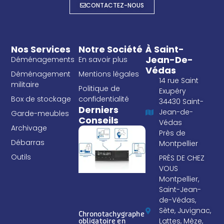
CONTACTEZ-NOUS
Nos Services
Notre Société
À Saint-
Jean-De-
Déménagements
En savoir plus
Védas
Déménagement
Mentions légales
14 rue Saint
militaire
Politique de
Exupéry
Box de stockage
confidentialité
34430 Saint-
Derniers
Jean-de-
Garde-meubles
Conseils
Védas
Archivage
Près de
Débarras
Montpellier
Outils
PRÈS DE CHEZ
VOUS
Montpellier,
Saint-Jean-
de-Védas,
Sète, Juvignac,
Chronotachygraphe
Lattes, Mèze,
obligatoire en