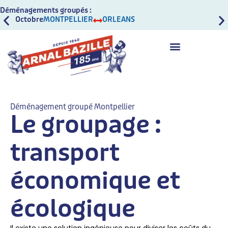
Déménagements groupés :
Octobre
MONTPELLIER
ORLEANS
Oct
Déménagement groupé Montpellier
Le groupage :
transport
économique et
écologique
Il existe une solution ingénieuse pour diviser les coûts du