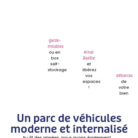
garde-
meubles
ou en
Arnal
box
Bazille
self-
et
stockage
libérez
vos
débarras
espaces
de
!
votre
bien
Un parc de véhicules
moderne et internalisé
Au fil des années, nous avons également