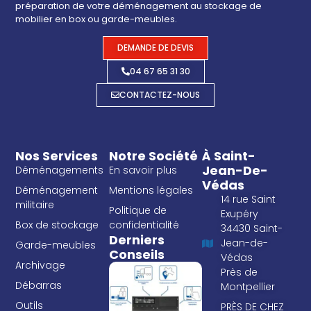
préparation de votre déménagement au stockage de
mobilier en box ou garde-meubles.
DEMANDE DE DEVIS
04 67 65 31 30
CONTACTEZ-NOUS
Nos Services
Notre Société
À Saint-
Jean-De-
Déménagements
En savoir plus
Védas
Déménagement
Mentions légales
14 rue Saint
militaire
Politique de
Exupéry
Box de stockage
confidentialité
34430 Saint-
Derniers
Jean-de-
Garde-meubles
Conseils
Védas
Archivage
Près de
Débarras
Montpellier
Outils
PRÈS DE CHEZ