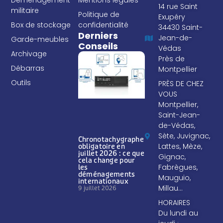
Déménagement
Mentions légales
14 rue Saint
militaire
Politique de
Exupéry
Box de stockage
confidentialité
34430 Saint-
Derniers
Jean-de-
Garde-meubles
Conseils
Védas
Archivage
Près de
Débarras
Montpellier
Outils
PRÈS DE CHEZ
VOUS
Montpellier,
Saint-Jean-
de-Védas,
Sète, Juvignac,
Chronotachygraphe
Lattes, Mèze,
obligatoire en
juillet 2026 : ce que
Gignac,
cela change pour
Fabrègues,
les
déménagements
Mauguio,
internationaux
Millau…
9 juillet 2026
HORAIRES
Du lundi au