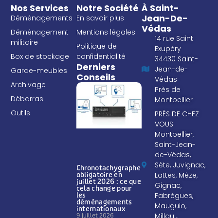
Nos Services
Notre Société
À Saint-
Jean-De-
Déménagements
En savoir plus
Védas
Déménagement
Mentions légales
14 rue Saint
militaire
Politique de
Exupéry
Box de stockage
confidentialité
34430 Saint-
Derniers
Jean-de-
Garde-meubles
Conseils
Védas
Archivage
Près de
Débarras
Montpellier
Outils
PRÈS DE CHEZ
VOUS
Montpellier,
Saint-Jean-
de-Védas,
Sète, Juvignac,
Chronotachygraphe
Lattes, Mèze,
obligatoire en
juillet 2026 : ce que
Gignac,
cela change pour
Fabrègues,
les
déménagements
Mauguio,
internationaux
Millau…
9 juillet 2026