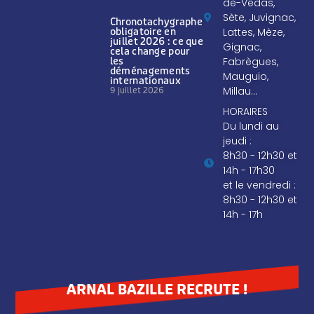
de-Védas,
Sète, Juvignac,
Chronotachygraphe
Lattes, Mèze,
obligatoire en
juillet 2026 : ce que
Gignac,
cela change pour
Fabrègues,
les
déménagements
Mauguio,
internationaux
Millau…
9 juillet 2026
HORAIRES
Du lundi au
jeudi :
8h30 - 12h30 et
14h - 17h30
et le vendredi :
8h30 - 12h30 et
14h - 17h
ARNAL BAZILLE RECRUTE !