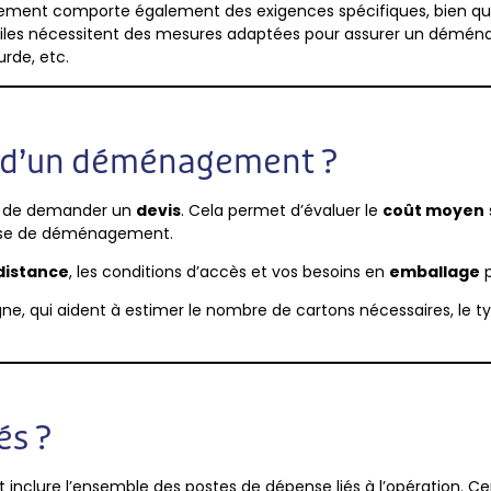
nt comporte également des exigences spécifiques, bien que de
fragiles nécessitent des mesures adaptées pour assurer un dém
urde, etc.
x d’un déménagement ?
iel de demander un
devis
. Cela permet d’évaluer le
coût moyen
ise de déménagement.
distance
, les conditions d’accès et vos besoins en
emballage
p
n ligne, qui aident à estimer le nombre de cartons nécessaires, l
és ?
nclure l’ensemble des postes de dépense liés à l’opération. C