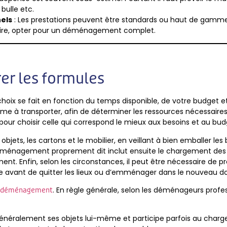
bulle etc.
els
: Les prestations peuvent être standards ou haut de gamme.
raire, opter pour un déménagement complet.
r les formules
e choix se fait en fonction du temps disponible, de votre budg
à transporter, afin de déterminer les ressources nécessaires. E
our choisir celle qui correspond le mieux aux besoins et au bud
 objets, les cartons et le mobilier, en veillant à bien emballer les 
déménagement proprement dit inclut ensuite le chargement des af
ement. Enfin, selon les circonstances, il peut être nécessaire d
dre avant de quitter les lieux ou d’emménager dans le nouveau do
. En règle générale, selon les déménageurs profe
e déménagement
 généralement ses objets lui-même et participe parfois au char