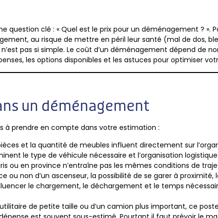
question clé : « Quel est le prix pour un déménagement ? ».
ent, au risque de mettre en péril leur santé (mal de dos, bles
 n’est pas si simple. Le coût d’un déménagement dépend de no
nses, les options disponibles et les astuces pour optimiser vot
dans un déménagement
à prendre en compte dans votre estimation :
ièces et la quantité de meubles influent directement sur l’orga
inent le type de véhicule nécessaire et l’organisation logisti
is ou en province n’entraîne pas les mêmes conditions de traje
e ou non d’un ascenseur, la possibilité de se garer à proximité, la
nfluencer le chargement, le déchargement et le temps nécessa
n utilitaire de petite taille ou d’un camion plus important, ce post
dépense est souvent sous-estimé. Pourtant il faut prévoir le mat