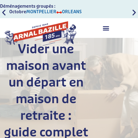
Déménagements groupés :
Octobre
MONTPELLIER
ORLEANS
Oct
Vider une
maison avant
un départ en
maison de
retraite :
guide complet